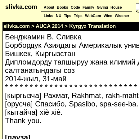
slivka.com
About
Books
Code
Family
Giving
House
S
Links
NU
Tips
Trips
WebCam
Wine
Wissner
slivka.com
>
AUCA 2014
> Kyrgyz Translation
Бенджамин В. Сливка
Борбордук Азиядагы Америкалык унив
Бишкек, Кыргызстан
Дипломдорду тапшыруу жана илимий 
салтанатындагы сөз
2014-жыл, 31-май
* * * * * * * * * * * * * * * * * * * * * * * * * * *
[кыргызча] Рахмат, Rakhmat, rakh-maht
[орусча] Спасибо, Spasibo, spa-see-ba.
[кытайча] xiè xiè.
Thank you.
[пауза]