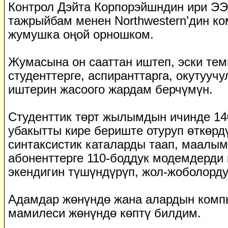
Контрол Дэйта Корпорэйшндин ири Э
тажрыйбам менен Northwestern’дин к
жумушка оңой орношком.
Жумасына он сааттан иштеп, эски тем
студенттерге, аспиранттарга, окутууч
иштерин жасоого жардам берчүмүн.
Студенттик төрт жылымдын ичинде 14
убакытты кире бериште отуруп өткөрд
синтаксистик каталарды таап, маалым
абоненттерге 110-боддук модемдерди 
экендигин түшүндүрүп, жол-жоболорду
Адамдар жөнүндө жана алардын комп
мамилеси жөнүндө көптү билдим.