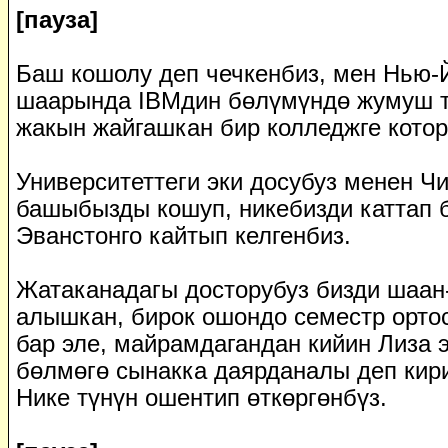
[пауза]
Баш кошолу деп чечкенбиз, мен Нью-
шаарында IBMдин бөлүмүндө жумуш т
жакын жайгашкан бир колледжге котор
Университеттеги эки досубуз менен Чи
башыбызды кошуп, никебизди каттап б
Эванстонго кайтып келгенбиз.
Жатаканадагы досторубуз бизди шаан
алышкан, бирок ошондо семестр орто
бар эле, майрамдагандан кийин Лиза э
бөлмөгө сынакка даярданалы деп кири
Нике түнүн ошентип өткөргөнбүз.