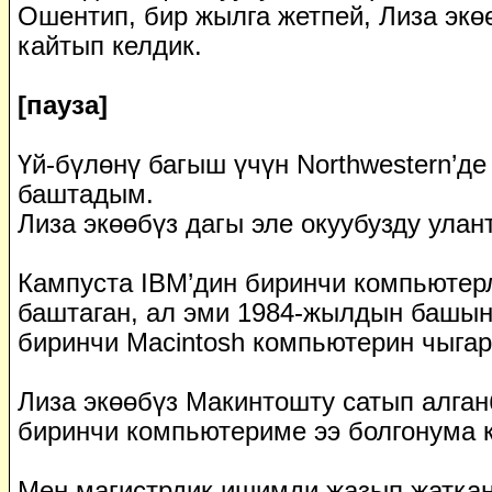
Ошентип, бир жылга жетпей, Лиза экө
кайтып келдик.
[пауза]
Үй-бүлөнү багыш үчүн Northwestern’де
баштадым.
Лиза экөөбүз дагы эле окуубузду улан
Кампуста IBM’дин биринчи компьютер
баштаган, ал эми 1984-жылдын башын
биринчи Macintosh компьютерин чыгар
Лиза экөөбүз Макинтошту сатып алган
биринчи компьютериме ээ болгонума 
Мен магистрдик ишимди жазып жаткан