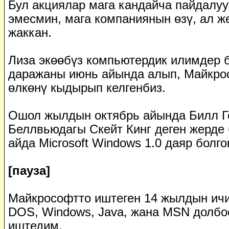
Бул акциялар мага кандайча пайдалуу
эмесмин, мага компаниянын өзү, ал ж
жаккан.
Лиза экөөбүз компьютердик илимдер 
даражаны июнь айында алып, Майкро
өлкөнү кыдырып келгенбиз.
Ошол жылдын октябрь айында Билл Г
Беллвьюдагы Скейт Кинг деген жерде 
айда Microsoft Windows 1.0 даяр болго
[пауза]
Майкрософтто иштеген 14 жылдын ичи
DOS, Windows, Java, жана MSN долбо
иштедим.