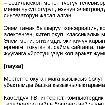
– осциллоскоп менен түстүү телевизо
менен чукуп отуруп, өзүнүн электрон
синтезаторун жасап алган.
Энем тамак бышыруу, консервация, к
алектенген, китеп окуп, классикалык 
Энем мени, эгизимди, эки кичүү кары
өргөнгө, токуганга, сайма сайганга, та
жууганга үйрөтүш үчүн көп аракет жум
[пауза]
Мектепте окуган мага кызыксыз болуп
убактымды башка кызыкчылыктарыма
Кабелдүү ТВ, интернет, компьютердик
телефондор пайда болгонго чейин көп 