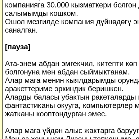
компанияга 30.000 кызматкери болгон 
салымымды кошком.
Ошол мезгилде компания дүйнөдөгү э
саналган.
[пауза]
Ата-энем абдан эмгекчил, китепти көп 
болгонуна мен абдан сыймыктанам.
Алар мага менин кыялдарымды орунда
аракеттериме эркиндик беришкен.
Аларды баласы убактын ракеталарды 
фантастиканы окууга, компьютерлер м
жатканы кооптондурган эмес.
Алар мага үйдөн алыс жактарга барууг