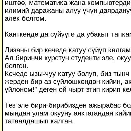
иштөө, математика жана компьютерд
илимий даражаны алуу үчүн даярдану
алек болгом.
Канткенде да сүйүүгө да убакыт тапка
Лизаны бир кечеде катуу сүйүп калгам
Ал биринчи курстун студенти эле, окуу
болгон.
Кечеде ызы-чуу катуу болуп, биз тынч
жерден бир аз сүйлөшкөндөн кийин, а
үйлөнөм!” деген ой чырт этип кирип ке
Тез эле бири-бирибизден ажырабас бо
мындан улам окууну аяктагандан кийи
татаалдашып калган.