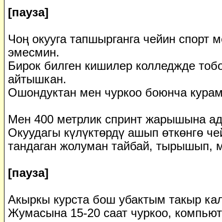
[пауза]
Чоң окууга тапшырганга чейин спорт 
эмесмин.
Бирок билген кишилер колледжде тобо
айтышкан.
Ошондуктан мен чуркоо боюнча курама
Мен 400 метрлик спринт жарышына ад
Окуудагы күлүктөрдү ашып өткөнгө чей
тандаган жолуман тайбай, тырышып, 
[пауза]
Акыркы курста бош убактым такыр кал
Жумасына 15-20 саат чуркоо, компьют