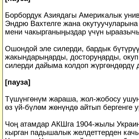
Борбордук Азиядагы Америкалык унив
Эндрю Вахтелге жана окутуучуларына 
мени чакырганыңыздар үчүн ыраазыч
Ошондой эле силерди, бардык бүтүрү
жакындарыңарды, досторуңарды, окуп
силерди дайыма колдоп жүргөндөрдү д
[пауза]
Түшүнгөнүм жараша, жол-жобосу ушун
өз үй-бүлөм жөнүндө айтып бергенге у
Чоң атамдар АКШга 1904-жылы Украин
кырган падышалык желдеттерден качы