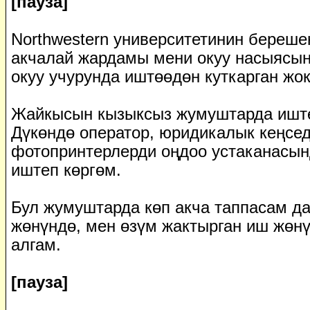
[пауза]
Northwestern университетинин береше
акчалай жардамы мени окуу насыясын
окуу учурунда иштөөдөн куткарган жок
Жайкысын кызыксыз жумуштарда ишт
Дүкөндө оператор, юридикалык кеңсед
фотопринтерлерди оңдоо устаканасын
иштеп көргөм.
Бул жумуштарда көп акча таппасам д
жөнүндө, мен өзүм жактырган иш жөнү
алгам.
[пауза]