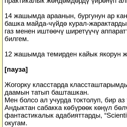
практикалык жөндөмдөрдү үйрөнүп ал
14 жашымда араанын, бургунун ар канд
башка майда-чүйдө курал-жарактарды,
газ менен иштөөчү ширетүүчү аппарат
билгем.
12 жашымда темирден кайык якорун ж
[пауза]
Жогорку класстарда классташтарымды
даамын татып башташкан.
Мен болсо ал учурда токтолуп, бир аз
Андыктан сабакка көбүрөөк көңүл бөл
фантастикалык адабияттарды, “Scienti
окугам.