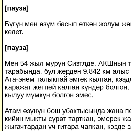
[пауза]
Бүгүн мен өзүм басып өткөн жолум жө
келет.
[пауза]
Мен 54 жыл мурун Сиэтлде, АКШнын 
тарабында, бул жерден 9.842 км алыс
Ата-энем талыкпай эмгек кылган, кээд
каражат жетпей калган күндөр болгон
кылуу мүмкүн болгон эмес.
Атам өзүнүн бош убактысында жана п
кийин мыкты сүрөт тарткан, эмерек жа
жыгачтардан үч гитара чапкан, кээде 