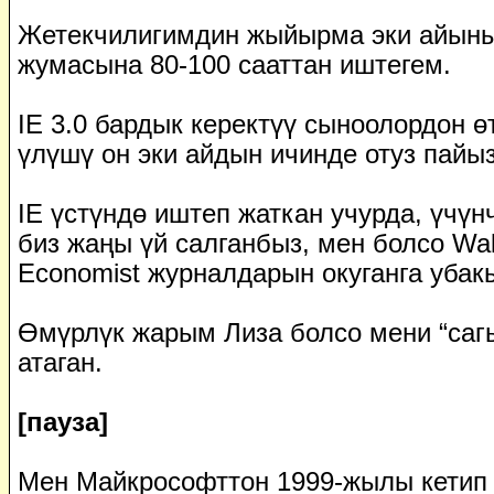
Жетекчилигимдин жыйырма эки айыны
жумасына 80-100 сааттан иштегем.
IE 3.0 бардык керектүү сыноолордон ө
үлүшү он эки айдын ичинде отуз пайыз
IE үстүндө иштеп жаткан учурда, үчүн
биз жаңы үй салганбыз, мен болсо Wall
Economist журналдарын окуганга убак
Өмүрлүк жарым Лиза болсо мени “сагы
атаган.
[пауза]
Мен Майкрософттон 1999-жылы кетип 