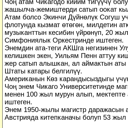
Чоң атам Чикагодо кийим тигүүчү бол
жашылча-жемиштерди сатып оокат кы
Атам болсо Экинчи Дүйнөлүк Согуш у
флотунда кызмат өтөгөн, милдетин ат
музыканттын кесибин үйрөнүп, 20 жы
Симфониялык Оркестринде иштеген.
Энемдин ата-теги АКШга негизинен У
келишкен экен, Уильям Пенн аттуу к
жер сатып алышкан, ал аймактын аты
Штаты катары белгилүү.
Американын Көз карандысыздыгы үчүн
Чоң энем Чикаго Университетинде ма
менен 100 жыл мурун алып, мектепте
иштеген.
Энем 1950-жылы магистр даражасын 
Австрияда китепканачы болуп 53 жыл 