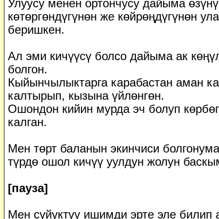
Улуусу менен ортончусу дайыма өзүнүн
көтөргөндүгүнөн же көйрөңдүгүнөн ул
беришкен.
Ал эми кичүүсү болсо дайыма ак көңүл
болгон.
Кыйынчылыктарга карабастан аман к
калтырып, кызына үйлөнгөн.
Ошондон кийин мурда эч болуп көрбө
калган.
Мен төрт баланын экинчиси болгонума
түрдө ошол кичүү уулдун жолун баскым
[пауза]
Мен сүйүктүү ишимди эрте эле билип 