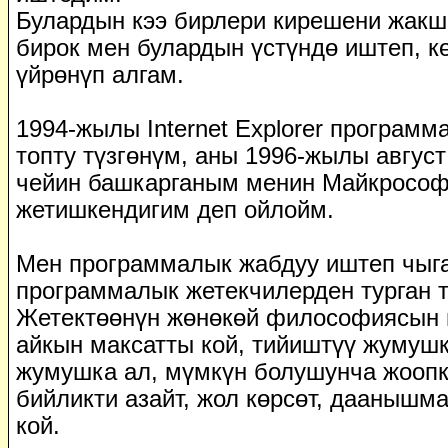
Булардын кээ бирлери кирешени жакш
бирок мен булардын үстүндө иштеп, к
үйрөнүп алгам.
1994-жылы Internet Explorer програм
топту түзгөнүм, аны 1996-жылы август
чейин башкарганым менин Майкрософт
жетишкендигим деп ойлойм.
Мен программалык жабдуу иштеп чыга
программалык жетекчилерден турган т
Жетектөөнүн жөнөкөй философиясын 
айкын максатты кой, тийиштүү жумуш
жумушка ал, мүмкүн болушунча жоопк
бийликти азайт, жол көрсөт, даанышм
кой.