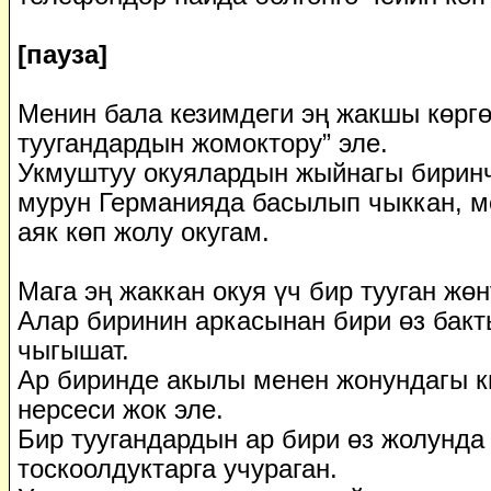
[пауза]
Менин бала кезимдеги эң жакшы көрг
туугандардын жомоктору” эле.
Укмуштуу окуялардын жыйнагы биринч
мурун Германияда басылып чыккан, ме
аяк көп жолу окугам.
Мага эң жаккан окуя үч бир тууган жө
Алар биринин аркасынан бири өз бакт
чыгышат.
Ар биринде акылы менен жонундагы к
нерсеси жок эле.
Бир туугандардын ар бири өз жолунда
тоскоолдуктарга учураган.