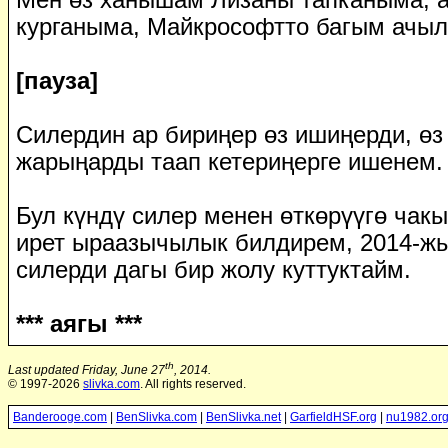
Мен өз ханышам Лизаны тапканыма, а
курганыма, Майкрософтто багым ачыл
[пауза]
Силердин ар бириңер өз ишиңерди, өз
жарыңарды таап кетериңерге ишенем.
Бул күндү силер менен өткөрүүгө чак
ирет ыраазычылык билдирем, 2014-жы
силерди дагы бир жолу куттуктайм.
*** аягы ***
th
Last updated Friday, June 27
, 2014.
© 1997-2026
slivka.com
. All rights reserved.
Banderooge.com
|
BenSlivka.com
|
BenSlivka.net
|
GarfieldHSF.org
|
nu1982.or