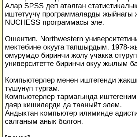
Алар SPSS деп аталган статистикалы
иштетүүчү программаларды жыйнагы 
NUCHESS программасы эле.
Ошентип, Northwestern университетин
мектебине окууга тапшырдым, 1978-ж
өмүрүмдө биринчи жолу учакка отуруп
университетте биринчи окуу жылым б
Компьютерлер менен иштегенди жакшы
түшүнүп тургам.
Компьютерлер тармагында иштегеним 
даяр кишилерди да тааныйт элем.
Андыктан компьютер илиминде адисти
салганым анык болгон.