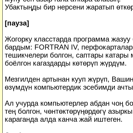
Убактыңды бир нерсени жаратып өткөр
[пауза]
Жогорку класстарда программа жазуу
бардым: FORTRAN IV, перфокарталар
тешикчелери болгон, саптары катары 
боёлгон кагаздарды көтөрүп жүрдүм.
Мезгилден артынан кууп жүрүп, Вашин
өзүмдүн компьютердик эсебимди ачты
Ал учурда компьютерлер абдан чоң б
тең болгон, чөнтөктөрүңөрдөгү азырк
караганда алда канча жай иштеген.