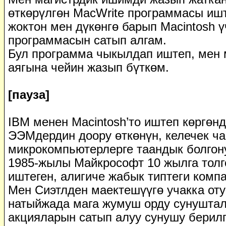
өткөрүлгөн MacWrite программасы ишт
жоктон мен дүкөнгө барып Macintosh ү
программасын сатып алгам.
Бул программа чыкылдап иштеп, мен 
аягына чейин жазып бүткөм.
[пауза]
IBM менен Macintosh’то иштеп көргөнд
ЭЭМдердин доору өткөнүн, келечек ча
микрокомпьютерлерге таандык болгон
1985-жылы Майкрософт 10 жылга толг
иштеген, алигиче жабык типтеги компа
Мен Сиэтлден маектешүүгө учакка оту
натыйжада мага жумуш орду сунушта
акцияларын сатып алуу сунушу берилг