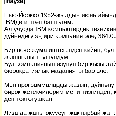
[пауза]
Нью-Йоркко 1982-жылдын июнь айында
IBMде иштеп баштагам.
Ал учурда IBM компьютердик техника
дүйнөдөгү эң ири компания эле, 364.0
Бир нече жума иштегенден кийин, бул 
жакпаганын түшүндүм.
Бул компаниянын өзүнүн бир кызыктай,
бюрократиялык маданияты бар эле.
Мен программаларды жазып, дүйнөнү д
бирок жетекчилерим мени тизгиндеп, 
деп токтотушкан.
Лиза да жаңы окуусун жактырбай жатк