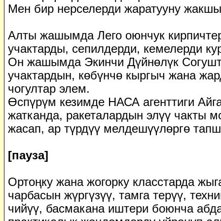
Мен бир нерселерди жаратууну жакшы
Алты жашымда Лего оюнчук кирпичте
учактарды, сепилдерди, кемелерди ку
Он жашымда Экинчи Дүйнөлүк Согушт
учактардын, көбүнчө кыргыч жана жа
чогултар элем.
Өспүрүм кезимде НАСА агенттиги Айг
жатканда, ракеталардын элүү чакты м
жасап, ар түрдүү мелдешүүлөргө тапш
[пауза]
Ортоңку жана жогорку класстарда жыга
чарбасын жүргүзүү, тамга терүү, тех
чийүү, басмакана иштери боюнча абд