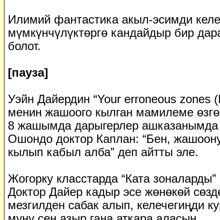
Илимий фантастика акыл-эсимди келе
мүмкүнчүлүктөргө кандайдыр бир дар
болот.
[пауза]
Уэйн Дайердин “Your erroneous zones 
менин жашоого кылган мамилеме өзгө
8 жашымда дарыгерлер ашказанымда 
Ошондо доктор Каплан: “Бен, жашоон
кылып кабыл алба” деп айтты эле.
Жогорку класстарда “Ката зоналарды”
Доктор Дайер кадыр эсе жөнөкөй сөзд
мезгилден сабак алып, келечегиңди ку
муну сен азыр гана аткара аласың.