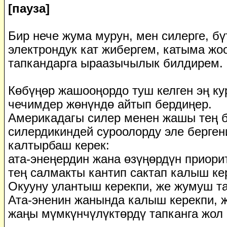
[пауза]
Бир нече жума мурун, мен силерге, бү
электрондук кат жибергем, катыма жоо
тапкандарга ыраазычылык билдирем.
Көбүңөр жашооңордо туш келген эң ку
чечимдер жөнүндө айтып бердиңер.
Америкадагы силер менен жашы тең 
силердикиндей суроолорду эле берген
калтырбаш керек:
ата-энеңердин жана өзүңөрдүн приори
тең салмакты кантип сактап калыш ке
Окууну улантыш керекпи, же жумуш та
Ата-эненин жанында калыш керекпи, ж
жаңы мүмкүнчүлүктөрдү тапканга жол